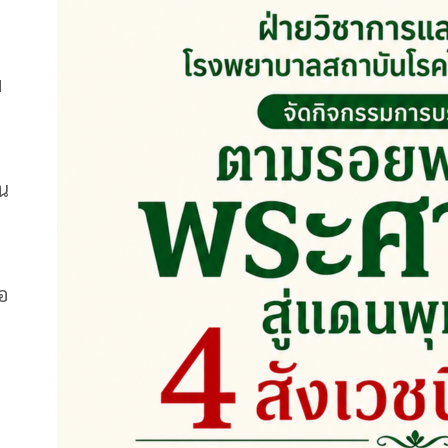
ม
ัน
อ