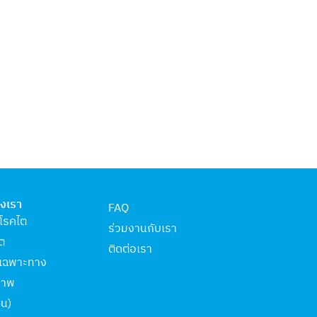
งเรา
FAQ
โรคไต
ร่วมงานกับเรา
ไต
ติดต่อเรา
คเฉพาะทาง
ภาพ
ีน)