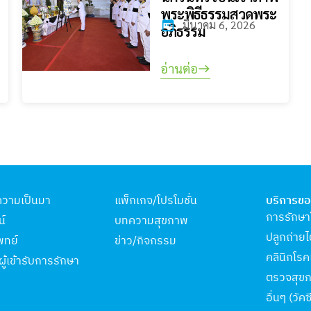
พระพิธีธรรมสวดพระ
มีนาคม 6, 2026
อภิธรรม
อ่านต่อ
ความเป็นมา
แพ็กเกจ/โปรโมชั่น
บริการขอ
การรักษา
น์
บทความสุขภาพ
ปลูกถ่าย
พทย์
ข่าว/กิจกรรม
คลินิกโร
ผู้เข้ารับการรักษา
ตรวจสุข
อื่นๆ (วัคซ