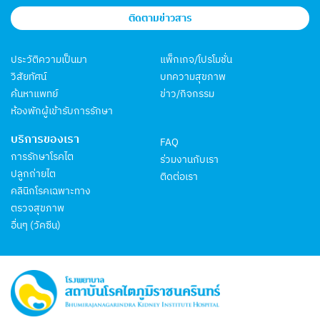
ติดตามข่าวสาร
ประวัติความเป็นมา
แพ็กเกจ/โปรโมชั่น
วิสัยทัศน์
บทความสุขภาพ
ค้นหาแพทย์
ข่าว/กิจกรรม
ห้องพักผู้เข้ารับการรักษา
บริการของเรา
FAQ
การรักษาโรคไต
ร่วมงานกับเรา
ปลูกถ่ายไต
ติดต่อเรา
คลินิกโรคเฉพาะทาง
ตรวจสุขภาพ
อื่นๆ (วัคซีน)